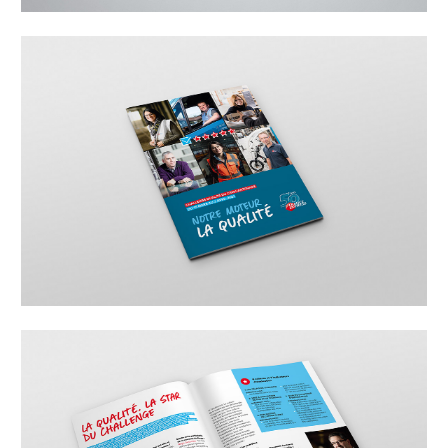
concours interne est multiple : créer un temps fort
dans la vie des agences, valoriser les équipes
solidaires sur le terrain et enfin, motiver les agences
pour qu’elles restent au top.
Afin d’informer la cible autour de cet événement
interne, un dispositif de communication a été mis en
place pour relayer l’information en interne :
– Affiche annonçant l’événement,
– Kit d’information destiné aux directeurs d’agences
leur expliquant les actions à mener avant, pendant et
après le challenge,
– Affiche de restitution intermédiaire et finale.