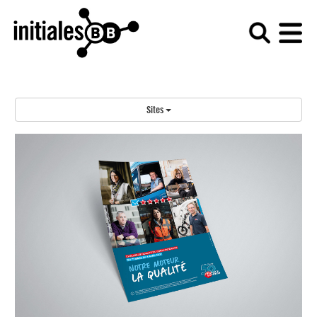
Sites
Client : France Express
Date : 2021
Support : Dispositif de communication interne
Si France Express a un moteur depuis 50 ans, c’est
bien la qualité.
Ce réseau spécialisé dans la livraison express a placé
la qualité au cœur de son challenge, qu’il a organisé
auprès de l’ensemble de ses agences. L’objectif de ce